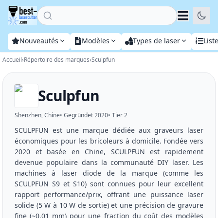
Home
Nouveautés
Modèles
Types de laser
List
Accueil
›
Répertoire des marques
›
Sculpfun
Sculpfun
Shenzhen, Chine
• Gegründet
2020
• Tier
2
SCULPFUN est une marque dédiée aux graveurs laser
économiques pour les bricoleurs à domicile. Fondée vers
2020 et basée en Chine, SCULPFUN est rapidement
devenue populaire dans la communauté DIY laser. Les
machines à laser diode de la marque (comme les
SCULPFUN S9 et S10) sont connues pour leur excellent
rapport performance/prix, offrant une puissance laser
solide (5 W à 10 W de sortie) et une précision de gravure
fine (~0,01 mm) pour une fraction du coût des modèles