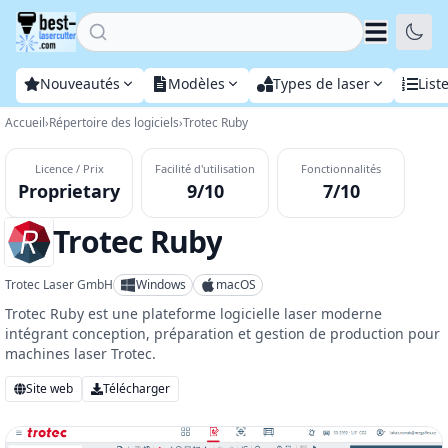
Home
Nouveautés
Modèles
Types de laser
List
Accueil
›
Répertoire des logiciels
›
Trotec Ruby
Licence / Prix
Facilité d'utilisation
Fonctionnalités
Proprietary
9/10
7/10
Trotec Ruby
Trotec Laser GmbH
Windows
macOS
Trotec Ruby est une plateforme logicielle laser moderne
intégrant conception, préparation et gestion de production pour
machines laser Trotec.
Site web
Télécharger