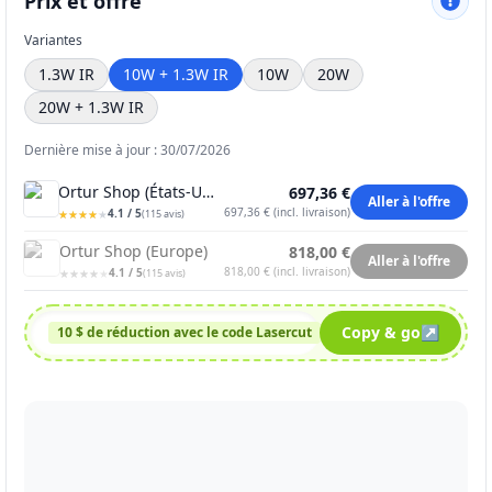
Prix et offre
Variantes
1.3W IR
10W + 1.3W IR
10W
20W
20W + 1.3W IR
Dernière mise à jour : 30/07/2026
Ortur Shop (États-Unis)
697,36 €
Aller à l'offre
697,36 €
(
incl. livraison
)
4.1
/ 5
★
★
★
★
★
★
★
★
★
★
(
115
avis
)
Ortur Shop (Europe)
818,00 €
Aller à l'offre
818,00 €
(
incl. livraison
)
4.1
/ 5
★
★
★
★
★
★
★
★
★
★
(
115
avis
)
Lasercut
Copy & go
↗
10 $ de réduction avec le code Lasercut