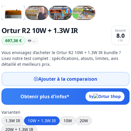
Ortur R2 10W + 1.3W IR
Gesamt
8.0
697,36 €
…
/ 10
Vous envisagez d’acheter le Ortur R2 10W + 1.3W IR bundle ?
Lisez notre test complet : spécifications, atouts, limites, avis
détaillé et meilleurs prix.
Ajouter à la comparaison
Obtenir plus d'infos*
by
Varianten
1.3W IR
10W + 1.3W IR
10W
20W
20W + 1.3W IR