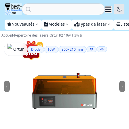
Home
Nouveautés
Modèles
Types de laser
List
Accueil
›
Répertoire des lasers
›
Ortur R2 10w 1 3w Ir
Ortur
Diode
10
W
300
×
210
mm
‹
›