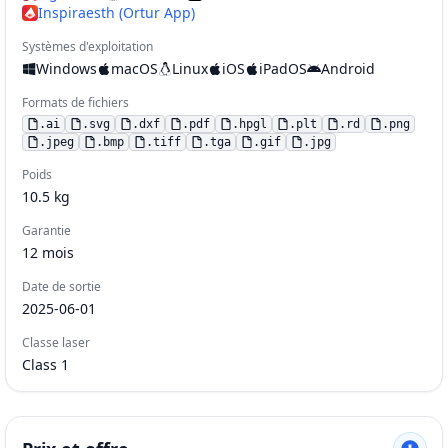
Inspiraesth (Ortur App)
Systèmes d'exploitation
Windows
macOS
Linux
iOS
iPadOS
Android
Formats de fichiers
.
ai
.
svg
.
dxf
.
pdf
.
hpgl
.
plt
.
rd
.
png
.
jpeg
.
bmp
.
tiff
.
tga
.
gif
.
jpg
Poids
10.5
kg
Garantie
12
mois
Date de sortie
2025-06-01
Classe laser
Class 1