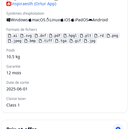
Inspiraesth (Ortur App)
Systèmes d'exploitation
Windows
macOS
Linux
iOS
iPadOS
Android
Formats de fichiers
.
ai
.
svg
.
dxf
.
pdf
.
hpgl
.
plt
.
rd
.
png
.
jpeg
.
bmp
.
tiff
.
tga
.
gif
.
jpg
Poids
10.5
kg
Garantie
12
mois
Date de sortie
2025-06-01
Classe laser
Class 1