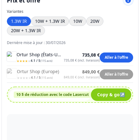
Prix et offre
Variantes
1.3W IR
10W + 1.3W IR
10W
20W
20W + 1.3W IR
Dernière mise à jour : 30/07/2026
Ortur Shop (États-Unis)
735,08 €
Aller à l'offre
735,08 €
(
incl. livraison
)
4.1
/ 5
★
★
★
★
★
★
★
★
★
★
(
115
avis
)
Ortur Shop (Europe)
849,00 €
Aller à l'offre
849,00 €
(
incl. livraison
)
4.1
/ 5
★
★
★
★
★
★
★
★
★
★
(
115
avis
)
Lasercut
Copy & go
↗
10 $ de réduction avec le code Lasercut