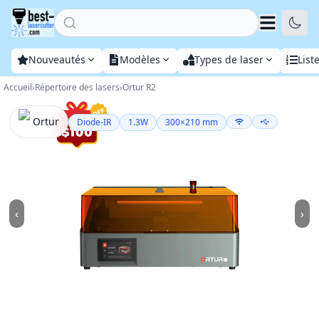
Home
Nouveautés
Modèles
Types de laser
List
Accueil
›
Répertoire des lasers
›
Ortur R2
Ortur
Diode-IR
1.3
W
300
×
210
mm
‹
›