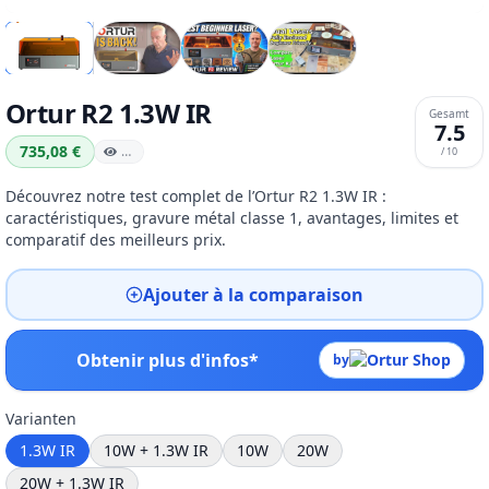
Ortur R2 1.3W IR
Gesamt
7.5
735,08 €
…
/ 10
Découvrez notre test complet de l’Ortur R2 1.3W IR :
caractéristiques, gravure métal classe 1, avantages, limites et
comparatif des meilleurs prix.
Ajouter à la comparaison
Obtenir plus d'infos*
by
Varianten
1.3W IR
10W + 1.3W IR
10W
20W
20W + 1.3W IR