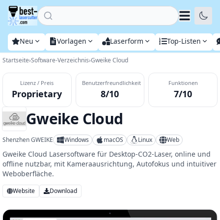
Home
Neu
Vorlagen
Laserform
Top-Listen
Startseite
›
Software-Verzeichnis
›
Gweike Cloud
Lizenz / Preis
Benutzerfreundlichkeit
Funktionen
Proprietary
8/10
7/10
Gweike Cloud
Shenzhen GWEIKE
Windows
macOS
Linux
Web
Gweike Cloud Lasersoftware für Desktop-CO2-Laser, online und
offline nutzbar, mit Kameraausrichtung, Autofokus und intuitiver
Weboberfläche.
Website
Download