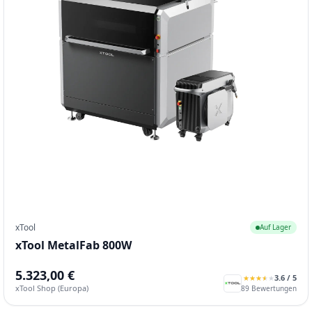
xTool
Auf Lager
xTool MetalFab 800W
5.323,00 €
3.6
/ 5
★
★
★
★
★
★
★
★
★
★
xTool Shop (Europa)
89
Bewertungen