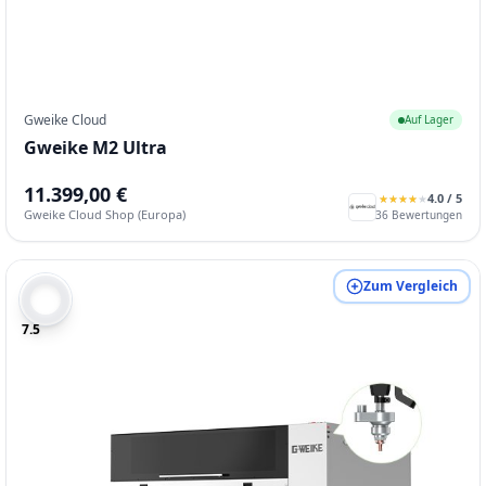
Gweike Cloud
Auf Lager
Gweike M2 Ultra
11.399,00 €
4.0
/ 5
★
★
★
★
★
★
★
★
★
★
Gweike Cloud Shop (Europa)
36
Bewertungen
Zum Vergleich
7.5