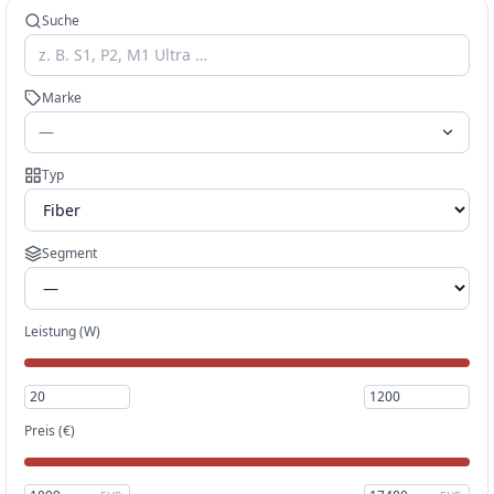
Suche
Marke
—
Typ
Segment
Leistung (W)
Preis
(€)