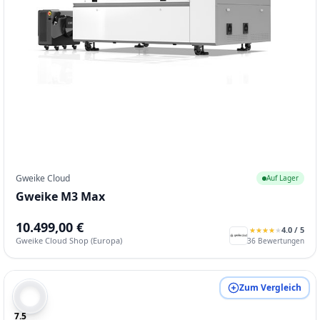
Gweike Cloud
Auf Lager
Gweike M3 Max
10.499,00 €
4.0
/ 5
★
★
★
★
★
★
★
★
★
★
Gweike Cloud Shop (Europa)
36
Bewertungen
Zum Vergleich
7.5