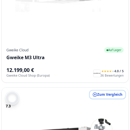
Gweike Cloud
Auf Lager
Gweike M3 Ultra
12.199,00 €
4.0
/ 5
★
★
★
★
★
★
★
★
★
★
Gweike Cloud Shop (Europa)
36
Bewertungen
Zum Vergleich
7.3