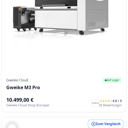
Gweike Cloud
Auf Lager
Gweike M3 Pro
10.499,00 €
4.0
/ 5
★
★
★
★
★
★
★
★
★
★
Gweike Cloud Shop (Europa)
36
Bewertungen
Zum Vergleich