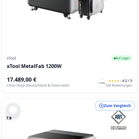
xTool
Auf Lager
xTool MetalFab 1200W
17.489,00 €
4.2
/ 5
★
★
★
★
★
★
★
★
★
★
xTool Shop (Deutschland & Österreich)
168
Bewertungen
Zum Vergleich
7.8