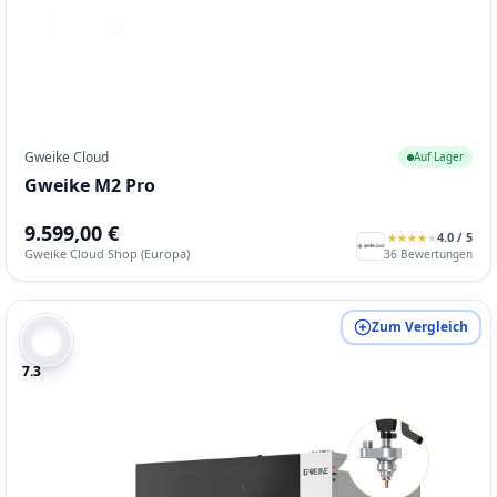
Gweike Cloud
Auf Lager
Gweike M2 Pro
9.599,00 €
4.0
/ 5
★
★
★
★
★
★
★
★
★
★
Gweike Cloud Shop (Europa)
36
Bewertungen
Zum Vergleich
7.3