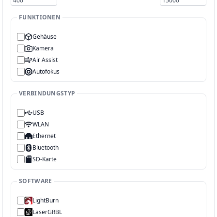
FUNKTIONEN
Gehäuse
Kamera
Air Assist
Autofokus
VERBINDUNGSTYP
USB
WLAN
Ethernet
Bluetooth
SD-Karte
SOFTWARE
LightBurn
LaserGRBL