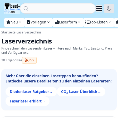
Home
Neu
Vorlagen
Laserform
Top-Listen
Startseite
›
Laserverzeichnis
Laserverzeichnis
Finde schnell den passenden Laser – filtere nach Marke, Typ, Leistung, Preis
und Verfügbarkeit.
20 Ergebnisse
RSS
Mehr über die einzelnen Lasertypen herausfinden?
Entdecke unsere Detailseiten zu den einzelnen Laserarten:
Diodenlaser Ratgeber
→
CO₂-Laser Überblick
→
Faserlaser erklärt
→