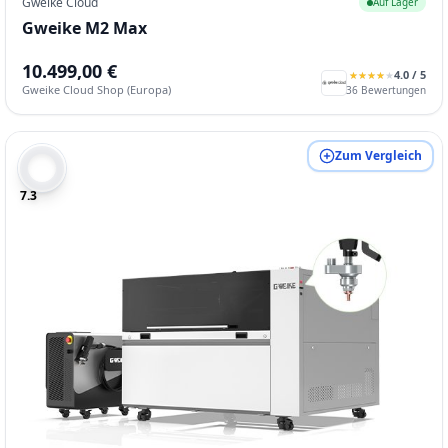
Gweike Cloud
Auf Lager
Gweike M2 Max
10.499,00 €
4.0
/ 5
★
★
★
★
★
★
★
★
★
★
Gweike Cloud Shop (Europa)
36
Bewertungen
Zum Vergleich
7.3