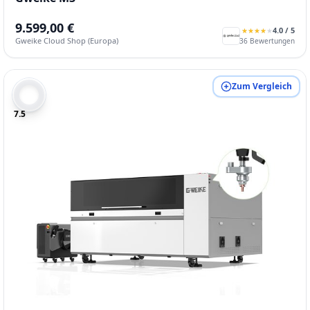
9.599,00 €
4.0
/ 5
★
★
★
★
★
★
★
★
★
★
Gweike Cloud Shop (Europa)
36
Bewertungen
Zum Vergleich
7.5