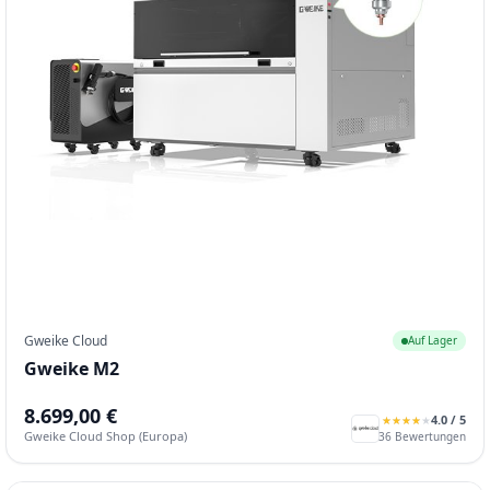
Gweike Cloud
Auf Lager
Gweike M2
8.699,00 €
4.0
/ 5
★
★
★
★
★
★
★
★
★
★
Gweike Cloud Shop (Europa)
36
Bewertungen