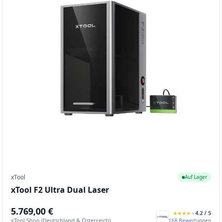
xTool
Auf Lager
xTool F2 Ultra Dual Laser
5.769,00 €
4.2
/ 5
★
★
★
★
★
★
★
★
★
★
xTool Shop (Deutschland & Österreich)
168
Bewertungen