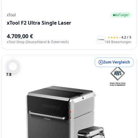
xTool
Auf Lager
xTool F2 Ultra Single Laser
4.709,00 €
4.2
/ 5
★
★
★
★
★
★
★
★
★
★
xTool Shop (Deutschland & Österreich)
168
Bewertungen
Zum Vergleich
7.8